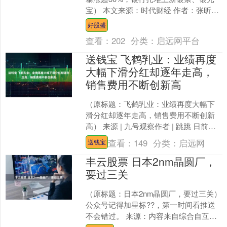
宝） 本文来源：时代财经 作者：张昕迎
国际金价横盘震荡之际，作为“黄金平
好股盛
替”的白银、....
查看：
202
分类：
启远网平台
送钱宝 飞鹤乳业：业绩再度
大幅下滑分红却逐年走高，
销售费用不断创新高
（原标题：飞鹤乳业：业绩再度大幅下
滑分红却逐年走高，销售费用不断创新
高） 来源 | 九号观察作者 | 跳跳 日前，
港股上市公司中国飞鹤发布2025年中期
查看：
149
分类：
启远网
送钱宝
业绩预告....
丰云股票 日本2nm晶圆厂，
要过三关
（原标题：日本2nm晶圆厂，要过三关）
公众号记得加星标??，第一时间看推送
不会错过。 来源：内容来自综合自互联
网 。 日本正押下重注，重振其长期衰退