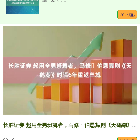
率1.05%，....
万宝优配
长胜证券 起用全男班舞者，马修・伯恩舞剧《天鹅湖》时隔6年重返羊城
09-16