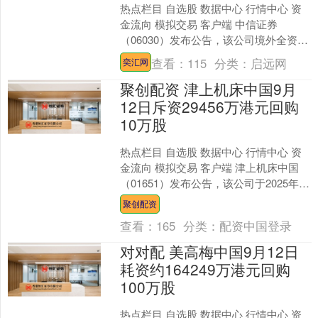
热点栏目 自选股 数据中心 行情中心 资
金流向 模拟交易 客户端 中信证券
（06030）发布公告，该公司境外全资子
公司中信证券国际有限公司（以下简称
查看：
115
分类：
启远网
奕汇网
中信证券国际....
聚创配资 津上机床中国9月
12日斥资29456万港元回购
10万股
热点栏目 自选股 数据中心 行情中心 资
金流向 模拟交易 客户端 津上机床中国
（01651）发布公告，该公司于2025年9
月12日斥资294.56万港元回购10....
聚创配资
查看：
165
分类：
配资中国登录
对对配 美高梅中国9月12日
耗资约164249万港元回购
100万股
热点栏目 自选股 数据中心 行情中心 资