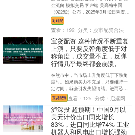
金流向 模拟交易 客户端 美高梅中国
（02282）公布，2025年9月12日耗资约
1642.49万港元回购100万股股份....
对对配
查看：
192
分类：
股市配资合法
宝货配资 这种情况不断重复
上演，只要反弹角度低于对
称角度，成交量不足，反弹
行情几乎最终都会崩溃。
在熊市中，当市场上升角度低于下跌角
度时。如果购买力不充足，只要维持一
定时间，就会引发失望情绪。进而恐慌
性的抛盘又会再度出现，原有的心理支
查看：
125
分类：
启远网
宝货配资
撑区已经失去了作用。市场....
泸深投 超预期！中国9月以
美元计价出口同比增长
83%，进口同比增74% 工业
机器人和风电出口增长强劲