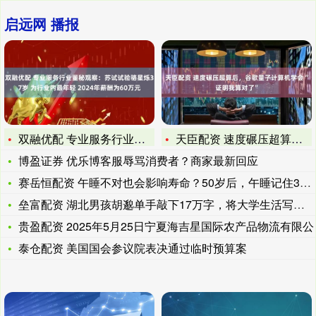
启远网 播报
双融优配 专业服务行业董秘观察：苏试试验骆星烁37岁 为行业
天臣配资 速度碾压超算后，谷歌量子计算机学会“证明我算对了”
博盈证券 优乐博客服辱骂消费者？商家最新回应
赛岳恒配资 午睡不对也会影响寿命？50岁后，午睡记住3不要，
垒富配资 湖北男孩胡邈单手敲下17万字，将大学生活写成一本书
贵盈配资 2025年5月25日宁夏海吉星国际农产品物流有限公
泰仓配资 美国国会参议院表决通过临时预算案