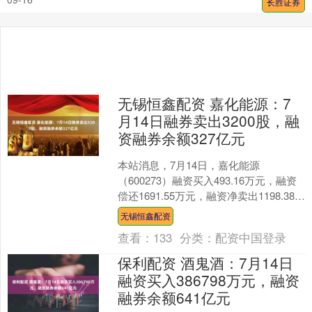
长胜证券
无锡恒鑫配资 嘉化能源：7
月14日融券卖出3200股，融
资融券余额327亿元
本站消息，7月14日，嘉化能源
（600273）融资买入493.16万元，融资
偿还1691.55万元，融资净卖出1198.38万
元，融资余额3.26亿元。 融券方....
无锡恒鑫配资
查看：
133
分类：
配资中国登录
保利配资 酒鬼酒：7月14日
融资买入386798万元，融资
融券余额641亿元