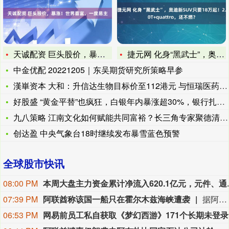
天诚配资 巨头股价，暴涨！世界首富，一度易主
捷元网 化身“黑武士”，奥迪新SUV只要18万起！2.0T+
中金优配 20221205｜东吴期货研究所策略早参
漢崋资本 大和：升信达生物目标价至112港元 与恒瑞医药同为
好股盛 “黄金平替”也疯狂，白银年内暴涨超30%，银行扎堆上
九八策略 江南文化如何赋能共同富裕？长三角专家聚德清破题
创达盈 中央气象台18时继续发布暴雪蓝色预警
全球股市快讯
08:00 PM
本周大盘主力资金累计净流入
07:39 PM
阿联酋称该国一船只在霍尔木兹海峡遭袭
据阿联酋通讯社8月8日报道，阿布扎比国家石油公司证实，该公司一艘船只当天凌晨在通过霍尔木兹海峡时遭导弹袭击。阿布扎比国家石油公司说，袭击未造成人员受伤，目前局面可控。该公司并未提供遭袭船只具体类型、导弹来源以及船只受损情况等更多细节。（新华社）
06:53 PM
网易