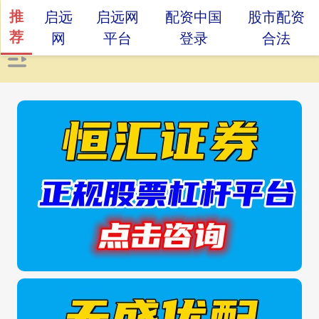
推
启远
启远网
配资中国
股市配资
荐
网
平台
登录
合法