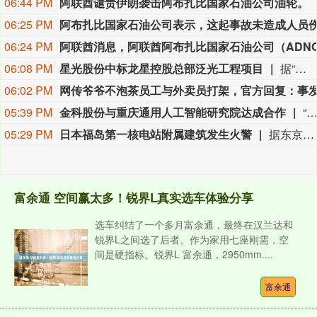
06:44 PM
阿联酋谴责伊朗袭击阿布扎比国家石油公司油轮。
06:25 PM
06:24 PM
06:08 PM
星光股份中标龙星控股总部泛光工程项目
据“星光股份”公众号消息，近日，星光股份成功中标龙星控股总部泛光工程项目。
06:02 PM
05:39 PM
金科股份与重庆通用人工智能研究院达成合作
“金科股份”公众号消息，2026年8月，金科地产集团股份有限公司（简称“金科股份”）与重庆通用人工智能研究院在重庆正式签署全方位合作协议。双方将依托通用人工智能前沿技术，落地不动产全场景智慧解决方案，合力打造重庆“人工智能+不动产
05:29 PM
日本福岛第一核电站附属建筑发生火警
据东京电力公司消息，当地时间8日15时35分左右，日本福岛第一核电站5号、6号机组服务建筑3、4层的火灾报警器发生启动。东京电力公司于当天16时01分向双叶消防本部报警。随后，消防部门赶赴现场确认，但未发现明火或冒烟。事件对核电站厂区设备没有造成影响，监测点以及厂区边界的尘埃监测仪等所测得的放射线量也未发现异常。（央视新闻）
富余通 空间赢太多！锐界L真实选车体验分享
选车纠结了一个多月富余通，最终在汉兰达和
锐界L之间选了后者。作为家用七座刚需，空
间是硬指标。锐界L 富余通，2950mm....
富余通