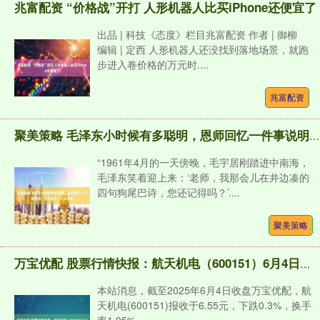
兆富配资 “价格战”开打 人形机器人比买iPhone还便宜了
出品 | 科技《态度》栏目兆富配资 作者 | 御柳
编辑 | 定西 人形机器人还没找到落地场景，就跑
步进入卷价格的万元时....
兆富配资
聚美策略 毛泽东小时候有多聪明，恩师回忆一件事说明：三岁看小，七岁看老
“1961年4月的一天傍晚，毛宇居刚踏进中南海，
毛泽东笑着迎上来：‘老师，我那会儿在井边凑的
四句狗尾巴诗，您还记得吗？’....
聚美策略
万宝优配 股票行情快报：航天机电（600151）6月4日主力资金净卖出2543.74万元
本站消息，截至2025年6月4日收盘万宝优配，航
天机电(600151)报收于6.55元，下跌0.3%，换手