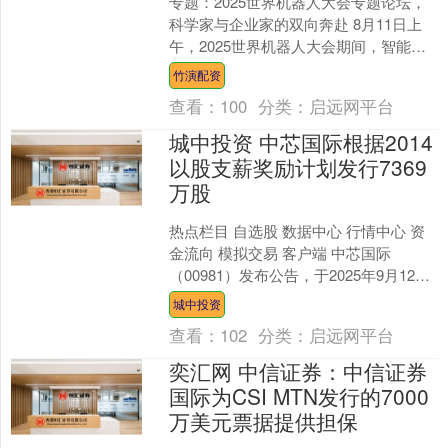
专题：2025世界机器人大会专题论坛，
科学家与企业家的双向奔赴 8月11日上
午，2025世界机器人大会期间，智能机
器人科学家与企业家深度对话”活动举
竹演配资
行。圆桌讨论....
查看：
100
分类：
启远网平台
城中投资 中芯国际根据2014
以股支薪奖励计划发行7369
万股
热点栏目 自选股 数据中心 行情中心 资
金流向 模拟交易 客户端 中芯国际
（00981）发布公告，于2025年9月12
日，非公司董事因行使根据2014以股支
城中投资
薪奖....
查看：
102
分类：
启远网平台
奕汇网 中信证券：中信证券
国际为CSI MTN发行的7000
万美元票据提供担保