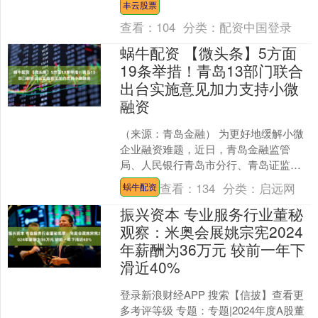
丰云股票
的先进芯片....
查看：
104
分类：
配资中国登录
蜗牛配资 【微头条】5方面
19条举措！青岛13部门联合
出台实施意见加力支持小微
融资
（来源：青岛金融） 为更好地缓解小微
企业融资难题，近日，青岛金融监管
局、人民银行青岛市分行、青岛证监
局、市委金融办等十三部门联合印发
查看：
134
分类：
启远网
蜗牛配资
《青岛市加力支持小微企业融资....
振兴资本 专业服务行业董秘
观察：米奥会展姚宗宪2024
年薪酬为36万元 较前一年下
滑近40%
登录新浪财经APP 搜索【信披】查看更
多考评等级 专题：专题|2024年度A股董