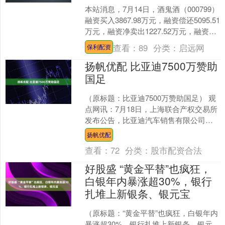
本站消息，7月14日，酒鬼酒（000799）
融资买入3867.98万元，融资偿还5095.51
万元，融资净卖出1227.52万元，融资余
额6.41亿元，近20个....
查看：
89
分类：
启远网
保利配资
扬帆优配 比亚迪7500万赞助
国足
（原标题：比亚迪7500万赞助国足） 观
点网讯：7月18日，上海联合产权交易所
发布公告，比亚迪汽车销售有限公司获
得中国足协中国之队官方合作伙伴（汽
扬帆优配
车类）权益招商....
查看：
72
分类：
股市配资合法
好股盛 “黄金平替”也疯狂，
白银年内暴涨超30%，银行
扎堆上新银条、银元宝
（原标题：“黄金平替”也疯狂，白银年内
暴涨超30%，银行扎堆上新银条、银元