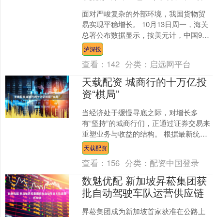
面对严峻复杂的外部环境，我国货物贸
易实现平稳增长。 10月13日周一，海关
总署公布数据显示，按美元计，中国9月
以美元计价出口同比增长8.3%，进口同
泸深投
比增长7.4....
查看：
142
分类：
启远网平台
天载配资 城商行的十万亿投
资“棋局”
当经济处于缓慢寻底之际，对增长多
有“坚持”的城商行们，正通过证券交易来
重塑业务与收益的结构。 根据最新统
计，刚过去的9月份，城商行的现券交易
天载配资
规模超过10.57万....
查看：
156
分类：
配资中国登录
数魅优配 新加坡昇菘集团获
批自动驾驶车队运营供应链
昇菘集团成为新加坡首家获准在公路上