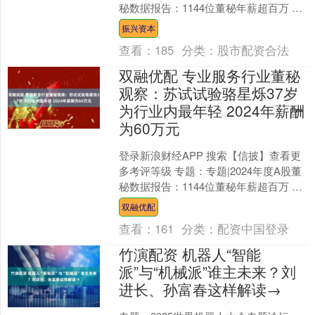
秘数据报告：1144位董秘年薪超百万 占
比超21% 董秘作为连接投资者与上市公
振兴资本
司....
查看：
185
分类：
股市配资合法
双融优配 专业服务行业董秘
观察：苏试试验骆星烁37岁
为行业内最年轻 2024年薪酬
为60万元
登录新浪财经APP 搜索【信披】查看更
多考评等级 专题：专题|2024年度A股董
秘数据报告：1144位董秘年薪超百万 占
比超21% 董秘作为连接投资者与上市公
双融优配
司....
查看：
161
分类：
配资中国登录
竹演配资 机器人“智能
派”与“机械派”谁主未来？刘
进长、孙富春这样解读→