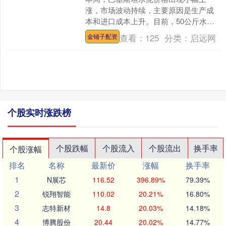
涨，市场波动持续，主要原因是生产成
本和进口成本上升。目前，50公斤水泥
袋的平均零售价格在1340卢比到1440卢
查看：
125
分类：
启远网
金铺子配资
比之间，具体价格....
个股实时涨跌榜
个股跌幅
个股流入
个股流出
换手率
个股涨幅
排名
名称
最新价
涨幅
换手率
1
N展芯
116.52
396.89%
79.39%
2
锐翔智能
110.02
20.21%
16.80%
3
志特新材
14.8
20.03%
14.18%
4
博腾股份
20.44
20.02%
14.77%