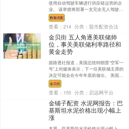
使用自动驾驶车辆进行供应链运营的企
业。 该举措将部署一支完全无人驾驶的
电动车队，在集团各配送中心之间运输
数魅优配
货物，实现物流网络关键....
查看：
214
分类：
股市配资合法
金贝街 五人角逐美联储帅
位，事关美联储利率路径和
黄金走势
据路透社报道，美国总统特朗普“空军一
号”上对媒体表示，下一任美联储主席的
决定可能会在今年年底前做出。 美国财
政部长斯科特·贝森特（Scott Bessent）
金贝街
则....
查看：
155
分类：
启远网平台
金铺子配资 水泥网报告：巴
基斯坦水泥价格出现小幅上
涨
本周，巴基斯坦水泥价格出现小幅上